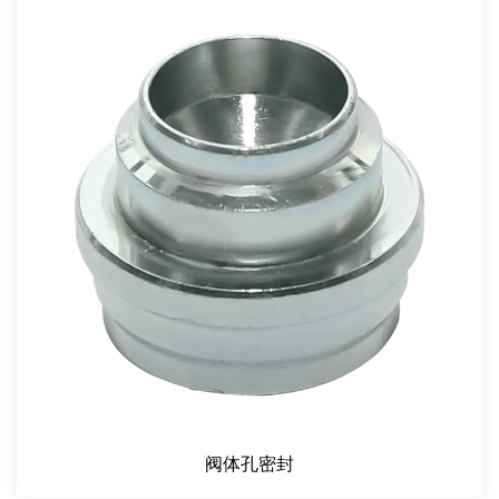
阀体孔密封