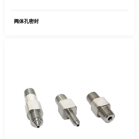
阀体孔密封