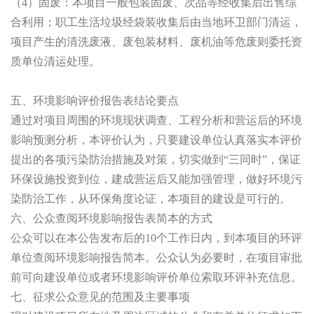
（
4
）固废：本项目一般包装固废、次品等经收集后出售综
合利用；职工生活垃圾经袋装收集后由当地环卫部门清运，
项目产生的清洗废液、废包装材料、废机油等危废则委托资
质单位清运处理。
五、
环境影响评价报告表结论要点
通过对项目周围的环境现状调查、工程分析和营运后的环境
影响预测分析，本评价认为，只要建设单位认真落实本评价
提出的各项污染防治措施及对策，切实做到“三同时”，保证
环保设施投资到位，建成营运后又能加强管理，做好环境污
染防治工作，从环保角度论证，本项目的建设是可行的。
六、
公众查阅环境影响报告表简本的方式
公众可以在本公告发布后的
10
个工作日内，到本项目的环评
单位查阅环境影响报告简本。公众认为必要时，在项目审批
前可向建设单位或者环境影响评价单位索取环评补充信息。
七、
征求公众意见的范围及主要事项