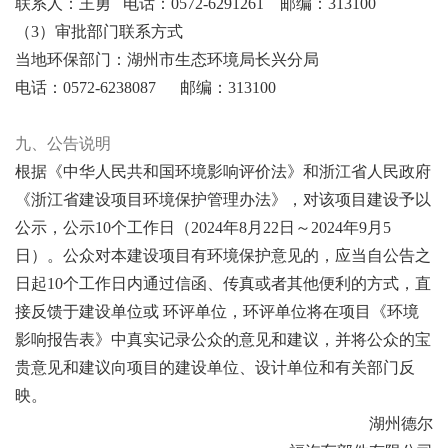
联系人：王勇
电话：
0572-6291261
邮编：
313100
（
3
）审批部门联系方式
当地环保部门：湖州市生态环境局长兴分局
电话：
0572-6238087
邮编：
313100
九、
公告说明
根据《中华人民共和国环境影响评价法》和浙江省人民政府
《浙江省建设项目环境保护管理办法》，对该项目建设予以
公示，公示
10
个工作日（
2024
年
8
月
22
日～
2024
年
9
月
5
日）。公众对本建设项目有环境保护意见的，应当自公告之
日起
10
个工作日内通过信函、传真或者其他便利的方式，直
接反馈于建设单位或
环评单位，环评单位将在项目《环境
影响报告表》中真实记录公众的意见和建议，并将公众的宝
贵意见和建议向项目的建设单位、设计单位和有关部门反
映。
湖州德尔