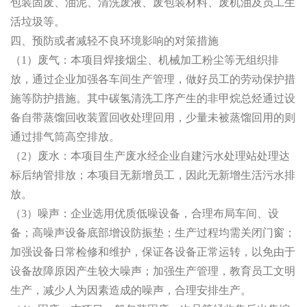
包装固废、油泥、清洗废液、废包装材料、废机油及员工生
活垃圾等。
四、
预防或者减轻不良环境影响的对策措施
（1）
废气：本项目焊接烟尘、机械加工粉尘等无组织排
放，通过企业加强各车间生产管理，做好员工的劳动保护措
施等防护措施。其中碳氢清洗工序产生的非甲烷总烃通过设
备自带蒸馏回收装置回收处理回用，少量未被蒸馏回用的则
通过排气筒高空排放。
（2）
废水：本项目生产废水经企业自建污水处理站处理达
标后纳管排放；本项目无新增员工，因此无新增生活污水排
放。
（
3
）噪声：企业选用优质低噪设备，合理布局车间、设
备；高噪声设备底部增设防振垫；生产过程均需关闭门窗；
加强设备日常检修和维护，保证各设备正常运转，以免由于
设备故障原因产生较大噪声；加强生产管理，教育员工文明
生产，减少人为因素造成的噪声，合理安排生产。