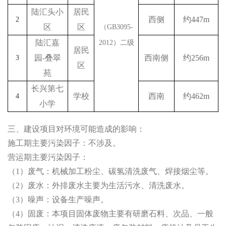
陆汇头小
居民
西侧
约
447m
2
区
区
（
GB3095-
陆汇嘉
2012
）二级
居民
园
-
叠翠
西南侧
约
256m
3
区
苑
长兴第七
学校
西南
约
462m
4
小学
三、
建设项目对环境可能造成的影响：
施工期主要污染因子：不涉及。
营运期主要污染因子：
（
1
）废气：机械加工粉尘、碳氢清洗废气、焊接烟尘等。
（
2
）废水：外排废水主要为生活污水、清洗废水。
（
3
）噪声：设备生产噪声。
（
4
）固废：本项目固体废物主要有研磨石料、次品、一般