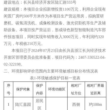
建设地点：长兴县经济开发区陆汇路
555
号
建设规模：本项目企业拟新增投资
1100
万元，利用企业现有
闲置厂房约
500
平方米作为本项目生产营运用房，拟购置研
磨机、碳氢清洗机、成像检测设备、激光切割机等生产及辅
助设备。本项目投产营运后，形成绿色新型智能制造汽车部
件技改项目，同时实现年销售收入
3000
万元，年利润约
320
万元，年税收
210
万元。
本项目已于
2024
年
07
月
23
日由长兴县浙江长兴经济技术
开发区管理委员会批准备案，项目代码为：
2407-330522-04-
02-322198
。
二、
环境影响评价范围内主要环境敏感目标分布情况表
表
1-
环境敏感保护目标一览表
序
保护
相对厂
相对厂界最
保护对象
环境功能区
号
内容
址方位
近距离
居民
陆汇嘉园
西侧
约
100m
1
区